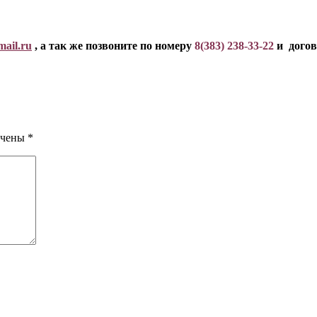
mail
.
ru
, а так же позвоните по номеру
8(383) 238-33-22
и догов
ечены
*