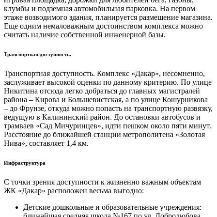
клумбы и подземная автомобильная парковка. На первом
этаже возводимого здания, планируется размещение магазина.
Еще одним немаловажным достоинством комплекса можно
считать наличие собственной инженерной базы.
Транспортная доступность.
Транспортная доступность. Комплекс «Дакар», несомненно,
заслуживает высокой оценки по данному критерию. По улице
Никитина отсюда легко добраться до главных магистралей
района – Кирова и Большевистская, а по улице Кошурникова
– до Фрунзе, откуда можно попасть на транспортную развязку,
ведущую в Калининский район. До остановки автобусов и
трамваев «Сад Мичуринцев», идти пешком около пяти минут.
Расстояние до ближайшей станции метрополитена «Золотая
Нива», составляет 1,4 км.
Инфраструктура
С точки зрения доступности к жизненно важным объектам
ЖК «Дакар» расположен весьма выгодно:
Детские дошкольные и образовательные учреждения:
ближайшая средняя школа №167 по ул. Добролюбова