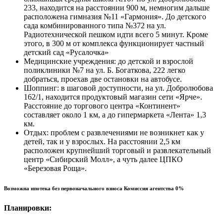
233, находится на расстоянии 900 м, немногим дальше
расположена гимназия №11 «Гармония». До детского
сада комбинированного типа №372 на ул.
Радиотехнической пешком идти всего 5 минут. Кроме
этого, в 300 м от комплекса функционирует частный
детский сад «Русалочка»
Медицинские учреждения: до детской и взрослой
поликлиники №7 на ул. Б. Богаткова, 222 легко
добраться, проехав две остановки на автобусе.
Шоппинг: в шаговой доступности, на ул. Добролюбова
162/1, находится продуктовый магазин сети «Ярче».
Расстояние до торгового центра «Континент»
составляет около 1 км, а до гипермаркета «Лента» 1,3
км.
Отдых: проблем с развлечениями не возникнет как у
детей, так и у взрослых. На расстоянии 2,5 км
расположен крупнейший торговый и развлекательный
центр «Сибирский Молл», а чуть далее ЦПКО
«Березовая Роща».
Возможна ипотека без первоначального взноса Комиссия агентства 0%
Планировки: