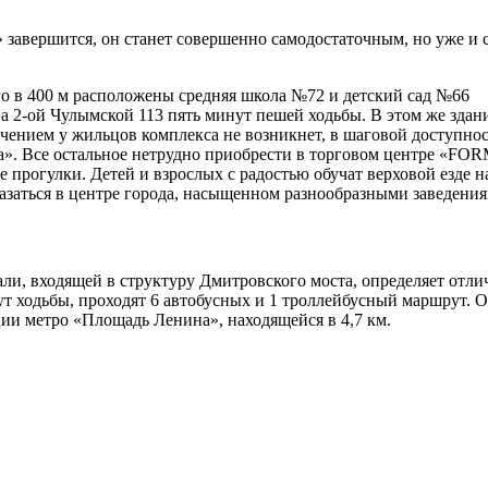
 завершится, он станет совершенно самодостаточным, но уже и 
го в 400 м расположены средняя школа №72 и детский сад №66
 2-ой Чулымской 113 пять минут пешей ходьбы. В этом же зда
нием у жильцов комплекса не возникнет, в шаговой доступност
». Все остальное нетрудно приобрести в торговом центре «FOR
прогулки. Детей и взрослых с радостью обучат верховой езде на
казаться в центре города, насыщенном разнообразными заведения
али, входящей в структуру Дмитровского моста, определяет от
т ходьбы, проходят 6 автобусных и 1 троллейбусный маршрут. От
ии метро «Площадь Ленина», находящейся в 4,7 км.