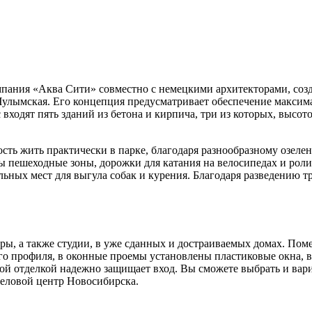
пания «Аква Сити» совместно с немецкими архитекторами, созд
 Чулымская. Его концепция предусматривает обеспечение макси
входят пять зданий из бетона и кирпича, три из которых, высото
сть жить практически в парке, благодаря разнообразному озел
ы пешеходные зоны, дорожки для катания на велосипедах и рол
ных мест для выгула собак и курения. Благодаря разведению тра
ры, а также студии, в уже сданных и достраиваемых домах. Пом
о профиля, в оконные проемы установлены пластиковые окна, 
ой отделкой надежно защищает вход. Вы сможете выбрать и вари
деловой центр Новосибирска.