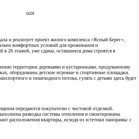
OiYM
ала и реализует проект жилого комплекса «Ясный Берег»,
мально комфортных условий для проживания и
й в 26 этажей, уже сданы, оставшиеся дома строятся в
енению территории деревьями и кустарниками, продуманному
иках, оборудованы детские игровые и спортивные площадки.
нспортного и пешеходного потока, гулять с детьми здесь будет
ещения передаются покупателю с чистовой отделкой.
выполнена разводка системы отопления и смонтированы
ант расположения квартиры, исходя из эстетики панорамы: с