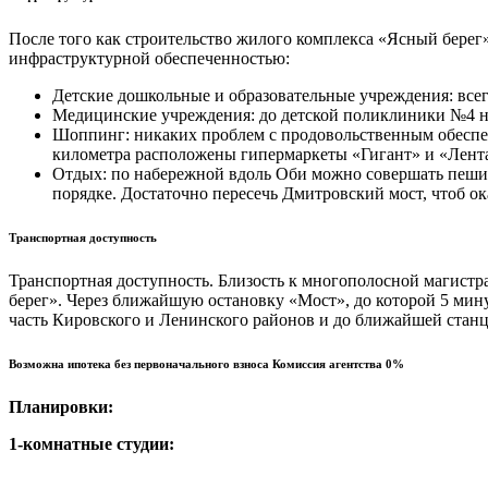
После того как строительство жилого комплекса «Ясный берег»
инфраструктурной обеспеченностью:
Детские дошкольные и образовательные учреждения: все
Медицинские учреждения: до детской поликлиники №4 на
Шоппинг: никаких проблем с продовольственным обеспече
километра расположены гипермаркеты «Гигант» и «Лента
Отдых: по набережной вдоль Оби можно совершать пешие 
порядке. Достаточно пересечь Дмитровский мост, чтоб о
Транспортная доступность
Транспортная доступность. Близость к многополосной магистр
берег». Через ближайшую остановку «Мост», до которой 5 мину
часть Кировского и Ленинского районов и до ближайшей станц
Возможна ипотека без первоначального взноса Комиссия агентства 0%
Планировки:
1-комнатные студии: